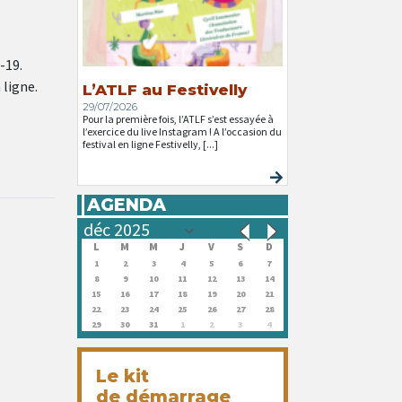
-19.
 ligne.
L’ATLF au Festivelly
29/07/2026
Pour la première fois, l’ATLF s’est essayée à
l’exercice du live Instagram ! A l’occasion du
festival en ligne Festivelly, [...]
AGENDA
L
M
M
J
V
S
D
1
2
3
4
5
6
7
8
9
10
11
12
13
14
15
16
17
18
19
20
21
22
23
24
25
26
27
28
29
30
31
1
2
3
4
Le kit
de démarrage