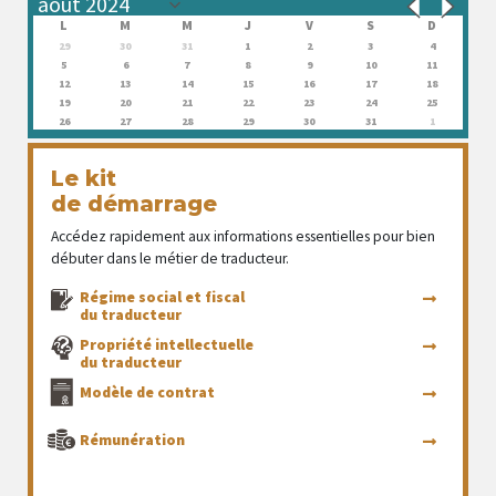
L
M
M
J
V
S
D
29
30
31
1
2
3
4
5
6
7
8
9
10
11
12
13
14
15
16
17
18
19
20
21
22
23
24
25
26
27
28
29
30
31
1
Le kit
de démarrage
Accédez rapidement aux informations essentielles pour bien
débuter dans le métier de traducteur.
Régime social et fiscal
du traducteur
Propriété intellectuelle
du traducteur
Modèle de contrat
Rémunération