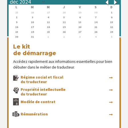
L
M
M
J
V
S
D
25
26
27
28
29
30
1
2
3
4
5
6
7
8
9
10
11
12
13
14
15
16
17
18
19
20
21
22
23
24
25
26
27
28
29
30
31
1
2
3
4
5
Le kit
de démarrage
Accédez rapidement aux informations essentielles pour bien
débuter dans le métier de traducteur.
Régime social et fiscal
du traducteur
Propriété intellectuelle
du traducteur
Modèle de contrat
Rémunération