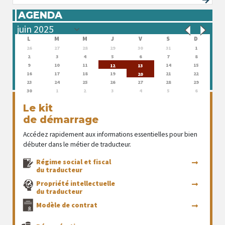
AGENDA
L
M
M
J
V
S
D
26
27
28
29
30
31
1
2
3
4
5
6
7
8
9
10
11
14
15
12
13
16
17
18
19
21
22
20
23
24
25
26
27
28
29
30
1
2
3
4
5
6
Le kit
de démarrage
Accédez rapidement aux informations essentielles pour bien
débuter dans le métier de traducteur.
Régime social et fiscal
du traducteur
Propriété intellectuelle
du traducteur
Modèle de contrat