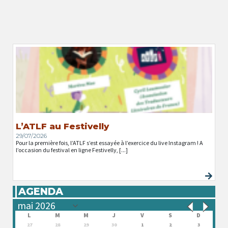
L’ATLF au Festivelly
29/07/2026
Pour la première fois, l’ATLF s’est essayée à l’exercice du live Instagram ! A
l’occasion du festival en ligne Festivelly, [...]
AGENDA
L
M
M
J
V
S
D
27
28
29
30
1
2
3