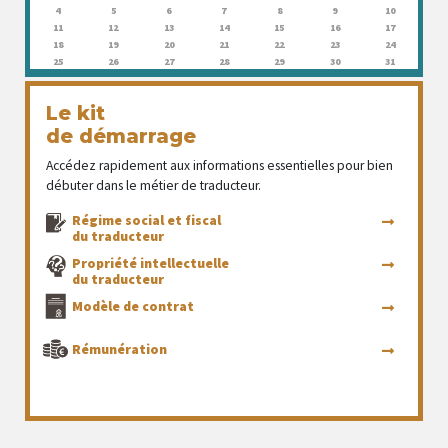
4
5
6
7
8
9
10
11
12
13
14
15
16
17
18
19
20
21
22
23
24
25
26
27
28
29
30
31
Le kit
de démarrage
Accédez rapidement aux informations essentielles pour bien
débuter dans le métier de traducteur.
Régime social et fiscal
du traducteur
Propriété intellectuelle
du traducteur
Modèle de contrat
Rémunération