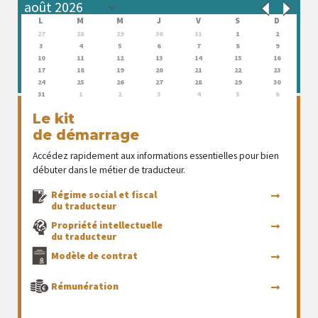
L
M
M
J
V
S
D
27
28
29
30
31
1
2
3
4
5
6
7
8
9
10
11
12
13
14
15
16
17
18
19
20
21
22
23
24
25
26
27
28
29
30
31
1
2
3
4
5
6
Le kit
de démarrage
Accédez rapidement aux informations essentielles pour bien
débuter dans le métier de traducteur.
Régime social et fiscal
du traducteur
Propriété intellectuelle
du traducteur
Modèle de contrat
Rémunération