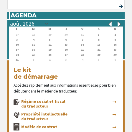
AGENDA
L
M
M
J
V
S
D
27
28
29
30
31
1
2
3
4
5
6
7
8
9
10
11
12
13
14
15
16
17
18
19
20
21
22
23
24
25
26
27
28
29
30
31
1
2
3
4
5
6
Le kit
de démarrage
Accédez rapidement aux informations essentielles pour bien
débuter dans le métier de traducteur.
Régime social et fiscal
du traducteur
Propriété intellectuelle
du traducteur
Modèle de contrat