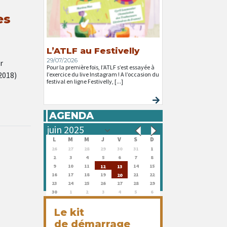
es
L’ATLF au Festivelly
29/07/2026
r
Pour la première fois, l’ATLF s’est essayée à
2018)
l’exercice du live Instagram ! A l’occasion du
festival en ligne Festivelly, [...]
AGENDA
L
M
M
J
V
S
D
26
27
28
29
30
31
1
2
3
4
5
6
7
8
9
10
11
14
15
12
13
16
17
18
19
21
22
20
23
24
25
26
27
28
29
30
1
2
3
4
5
6
Le kit
de démarrage