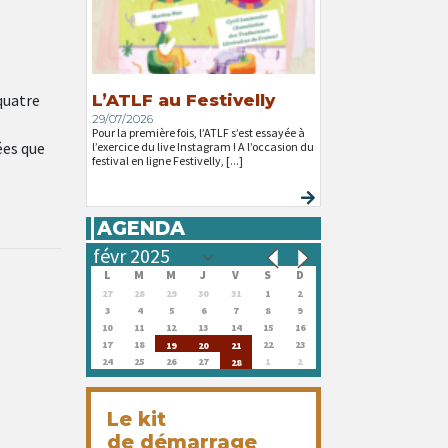
quatre
L’ATLF au Festivelly
29/07/2026
Pour la première fois, l’ATLF s’est essayée à
ées que
l’exercice du live Instagram ! A l’occasion du
festival en ligne Festivelly, [...]
AGENDA
L
M
M
J
V
S
D
27
28
29
30
31
1
2
3
4
5
6
7
8
9
10
11
12
13
14
15
16
17
18
22
23
19
20
21
24
25
26
27
1
2
28
Le kit
de démarrage