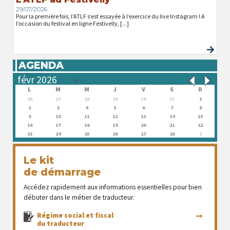
29/07/2026
Pour la première fois, l’ATLF s’est essayée à l’exercice du live Instagram ! A
l’occasion du festival en ligne Festivelly, [...]
AGENDA
L
M
M
J
V
S
D
26
27
28
29
30
31
1
2
3
4
5
6
7
8
9
10
11
12
13
14
15
16
17
18
19
20
21
22
23
24
25
26
27
28
1
Le kit
de démarrage
Accédez rapidement aux informations essentielles pour bien
débuter dans le métier de traducteur.
Régime social et fiscal
du traducteur