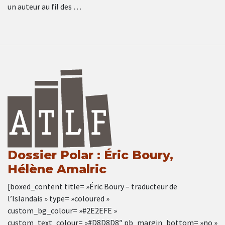
un auteur au fil des …
Dossier Polar : Éric Boury,
Hélène Amalric
[boxed_content title= »Éric Boury – traducteur de
l’Islandais » type= »coloured »
custom_bg_colour= »#2E2EFE »
custom_text_colour= »#D8D8D8″ pb_margin_bottom= »no »