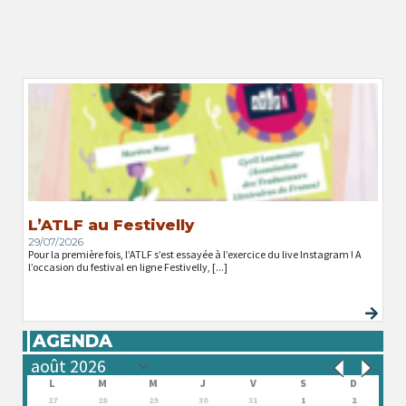
L’ATLF au Festivelly
29/07/2026
Pour la première fois, l’ATLF s’est essayée à l’exercice du live Instagram ! A
l’occasion du festival en ligne Festivelly, [...]
AGENDA
L
M
M
J
V
S
D
27
28
29
30
31
1
2