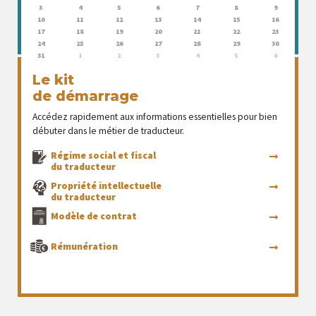
3
4
5
6
7
8
9
10
11
12
13
14
15
16
17
18
19
20
21
22
23
24
25
26
27
28
29
30
31
1
2
3
4
5
6
Le kit
de démarrage
Accédez rapidement aux informations essentielles pour bien
débuter dans le métier de traducteur.
Régime social et fiscal
du traducteur
Propriété intellectuelle
du traducteur
Modèle de contrat
Rémunération