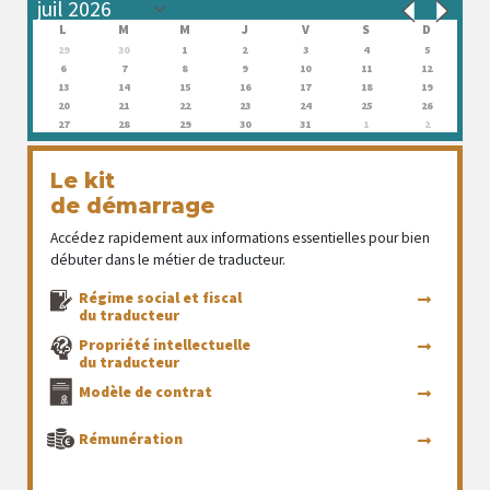
L
M
M
J
V
S
D
29
30
1
2
3
4
5
6
7
8
9
10
11
12
13
14
15
16
17
18
19
20
21
22
23
24
25
26
27
28
29
30
31
1
2
Le kit
de démarrage
Accédez rapidement aux informations essentielles pour bien
débuter dans le métier de traducteur.
Régime social et fiscal
du traducteur
Propriété intellectuelle
du traducteur
Modèle de contrat
Rémunération