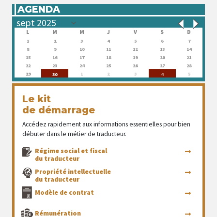
AGENDA
L
M
M
J
V
S
D
1
2
3
4
5
6
7
8
9
10
11
12
13
14
15
16
17
18
19
20
21
22
23
24
25
26
27
28
29
1
2
3
5
30
4
Le kit
de démarrage
Accédez rapidement aux informations essentielles pour bien
débuter dans le métier de traducteur.
Régime social et fiscal
du traducteur
Propriété intellectuelle
du traducteur
Modèle de contrat
Rémunération