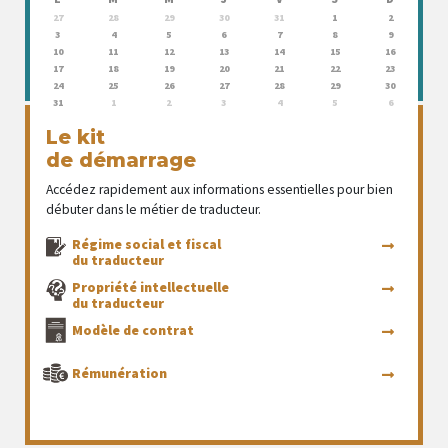
27
28
29
30
31
1
2
3
4
5
6
7
8
9
10
11
12
13
14
15
16
17
18
19
20
21
22
23
24
25
26
27
28
29
30
31
1
2
3
4
5
6
Le kit
de démarrage
Accédez rapidement aux informations essentielles pour bien
débuter dans le métier de traducteur.
Régime social et fiscal
du traducteur
Propriété intellectuelle
du traducteur
Modèle de contrat
Rémunération