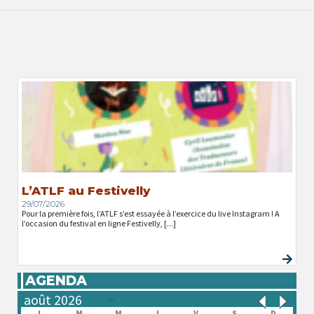
L’ATLF au Festivelly
29/07/2026
Pour la première fois, l’ATLF s’est essayée à l’exercice du live Instagram ! A
l’occasion du festival en ligne Festivelly, [...]
AGENDA
L
M
M
J
V
S
D