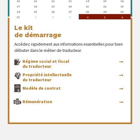
10
11
12
13
14
15
16
17
18
19
20
21
22
23
24
25
26
27
28
29
30
31
1
2
3
4
5
6
Le kit
de démarrage
Accédez rapidement aux informations essentielles pour bien
débuter dans le métier de traducteur.
Régime social et fiscal
du traducteur
Propriété intellectuelle
du traducteur
Modèle de contrat
Rémunération