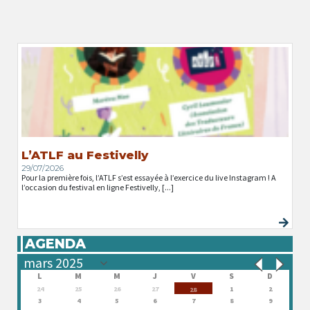
L’ATLF au Festivelly
29/07/2026
Pour la première fois, l’ATLF s’est essayée à l’exercice du live Instagram ! A
l’occasion du festival en ligne Festivelly, [...]
AGENDA
L
M
M
J
V
S
D
24
25
26
27
1
2
28
3
4
5
6
7
8
9