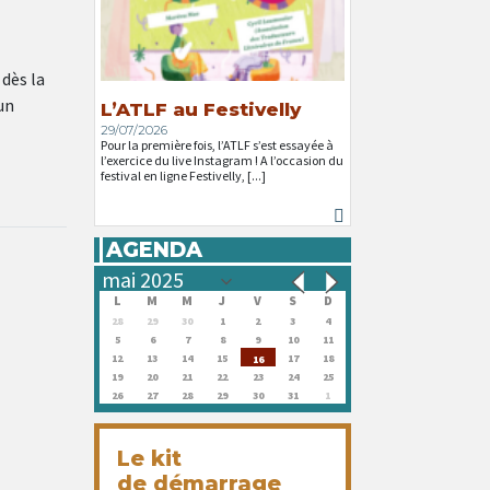
 dès la
un
L’ATLF au Festivelly
29/07/2026
Pour la première fois, l’ATLF s’est essayée à
l’exercice du live Instagram ! A l’occasion du
festival en ligne Festivelly, [...]
AGENDA
L
M
M
J
V
S
D
28
29
30
1
2
3
4
5
6
7
8
9
10
11
12
13
14
15
17
18
16
19
20
21
22
23
24
25
26
27
28
29
30
31
1
Le kit
de démarrage