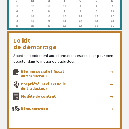
L
M
M
J
V
S
D
28
29
30
31
1
2
3
4
5
6
7
8
9
10
11
12
13
14
15
16
17
18
19
20
21
22
23
24
25
26
27
28
29
30
31
Le kit
de démarrage
Accédez rapidement aux informations essentielles pour bien
débuter dans le métier de traducteur.
Régime social et fiscal
du traducteur
Propriété intellectuelle
du traducteur
Modèle de contrat
Rémunération