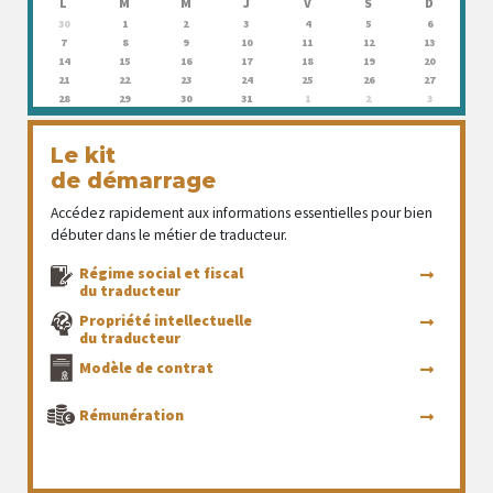
L
M
M
J
V
S
D
30
1
2
3
4
5
6
7
8
9
10
11
12
13
14
15
16
17
18
19
20
21
22
23
24
25
26
27
28
29
30
31
1
2
3
Le kit
de démarrage
Accédez rapidement aux informations essentielles pour bien
débuter dans le métier de traducteur.
Régime social et fiscal
du traducteur
Propriété intellectuelle
du traducteur
Modèle de contrat
Rémunération