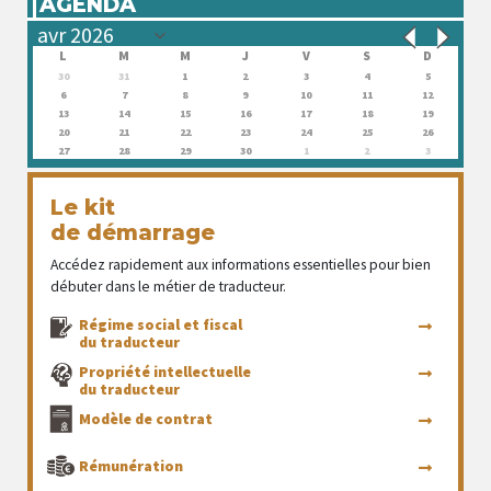
AGENDA
L
M
M
J
V
S
D
30
31
1
2
3
4
5
6
7
8
9
10
11
12
13
14
15
16
17
18
19
20
21
22
23
24
25
26
27
28
29
30
1
2
3
Le kit
de démarrage
Accédez rapidement aux informations essentielles pour bien
débuter dans le métier de traducteur.
Régime social et fiscal
du traducteur
Propriété intellectuelle
du traducteur
Modèle de contrat
Rémunération