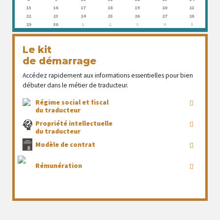
15
16
17
18
19
20
21
22
23
24
25
26
27
28
29
30
1
2
3
4
5
Le kit
de démarrage
Accédez rapidement aux informations essentielles pour bien
débuter dans le métier de traducteur.
Régime social et fiscal
du traducteur
Propriété intellectuelle
du traducteur
Modèle de contrat
Rémunération