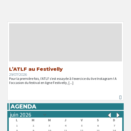
L’ATLF au Festivelly
29/07/2026
Pour la première fois, l’ATLF s’est essayée à l’exercice du live Instagram ! A
l’occasion du festival en ligne Festivelly, [...]
AGENDA
L
M
M
J
V
S
D
1
2
3
4
5
6
7
8
9
10
11
12
13
14