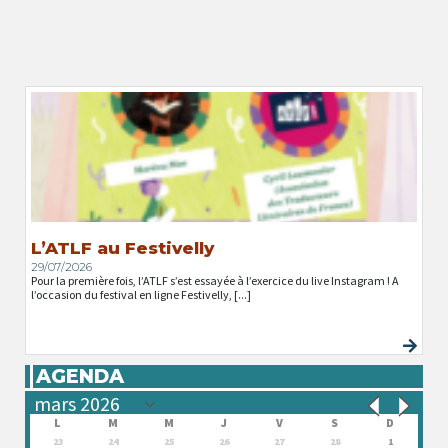
L’ATLF au Festivelly
29/07/2026
Pour la première fois, l’ATLF s’est essayée à l’exercice du live Instagram ! A
l’occasion du festival en ligne Festivelly, [...]
AGENDA
L
M
M
J
V
S
D
23
24
25
26
27
28
1