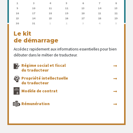
2
3
4
5
6
7
8
9
10
11
12
13
14
15
16
17
18
19
20
21
22
23
24
25
26
27
28
29
30
31
1
2
3
4
5
Le kit
de démarrage
Accédez rapidement aux informations essentielles pour bien
débuter dans le métier de traducteur.
Régime social et fiscal
du traducteur
Propriété intellectuelle
du traducteur
Modèle de contrat
Rémunération