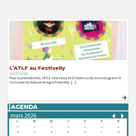
L’ATLF au Festivelly
29/07/2026
Pour la première fois, l’ATLF s’est essayée à l’exercice du live Instagram ! A
l’occasion du festival en ligne Festivelly, [...]
AGENDA
L
M
M
J
V
S
D
23
24
25
26
27
28
1
2
3
4
5
6
7
8