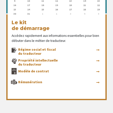
9
10
11
12
13
14
15
16
17
18
19
20
21
22
23
24
25
26
27
28
29
30
31
1
2
3
4
5
Le kit
de démarrage
Accédez rapidement aux informations essentielles pour bien
débuter dans le métier de traducteur.
Régime social et fiscal
du traducteur
Propriété intellectuelle
du traducteur
Modèle de contrat
Rémunération