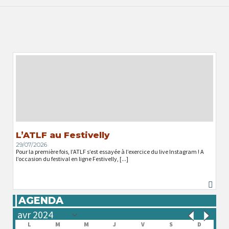
L’ATLF au Festivelly
29/07/2026
Pour la première fois, l’ATLF s’est essayée à l’exercice du live Instagram ! A
l’occasion du festival en ligne Festivelly, [...]
AGENDA
L
M
M
J
V
S
D