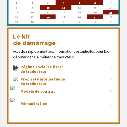
1
2
3
7
4
5
6
8
9
12
13
14
10
11
15
16
17
18
19
20
21
22
23
25
26
28
24
27
29
30
1
2
3
4
5
Le kit
de démarrage
Accédez rapidement aux informations essentielles pour bien
débuter dans le métier de traducteur.
Régime social et fiscal
du traducteur
Propriété intellectuelle
du traducteur
Modèle de contrat
Rémunération