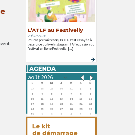
ie
L’ATLF au Festivelly
29/07/2026
Pour la première fois, l’ATLF s’est essayée à
uvent
l’exercice du live Instagram ! A l’occasion du
festival en ligne Festivelly, [...]
AGENDA
L
M
M
J
V
S
D
27
28
29
30
31
1
2
3
4
5
6
7
8
9
10
11
12
13
14
15
16
17
18
19
20
21
22
23
24
25
26
27
28
29
30
31
1
2
3
4
5
6
Le kit
de démarrage