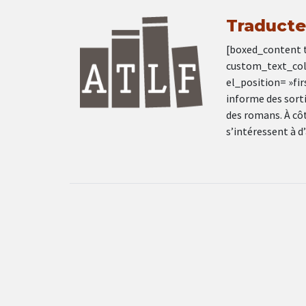
Traducte
[boxed_content 
custom_text_col
el_position= »firs
informe des sorti
des romans. À côt
s’intéressent à d