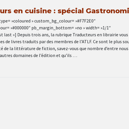
urs en cuisine : spécial Gastronom
type= »coloured » custom_bg_colour= »#F7F2E0″
our= »#000000″ pb_margin_bottom= »no » width= »1/1″
t last »] Depuis trois ans, la rubrique Traducteurs en librairie vous
es de livres traduits par des membres de l’ATLF. Ce sont le plus so
é de la littérature de fiction, savez-vous que nombre d’entre nous
’autres domaines de l’édition et qu’ils …