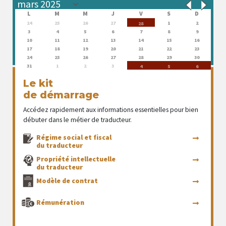
L
M
M
J
V
S
D
24
25
26
27
1
2
28
3
4
5
6
7
8
9
10
11
12
13
14
15
16
17
18
19
20
21
22
23
24
25
26
27
28
29
30
31
1
2
3
4
5
6
Le kit
de démarrage
Accédez rapidement aux informations essentielles pour bien
débuter dans le métier de traducteur.
Régime social et fiscal
du traducteur
Propriété intellectuelle
du traducteur
Modèle de contrat
Rémunération