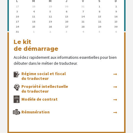
L
M
M
J
V
S
D
27
28
29
30
31
1
2
3
4
5
6
7
8
9
10
11
12
13
14
15
16
17
18
19
20
21
22
23
24
25
26
27
28
29
30
31
1
2
3
4
5
6
Le kit
de démarrage
Accédez rapidement aux informations essentielles pour bien
débuter dans le métier de traducteur.
Régime social et fiscal
du traducteur
Propriété intellectuelle
du traducteur
Modèle de contrat
Rémunération