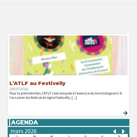
L’ATLF au Festivelly
29/07/2026
Pour la première fois, l’ATLF s’est essayée à l’exercice du live Instagram ! A
l’occasion du festival en ligne Festivelly, [...]
AGENDA
L
M
M
J
V
S
D