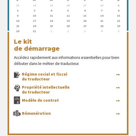
23
24
25
26
27
28
1
2
3
4
5
6
7
8
9
10
11
12
13
14
15
16
17
18
19
20
21
22
23
24
25
26
27
28
29
30
31
1
2
3
4
5
Le kit
de démarrage
Accédez rapidement aux informations essentielles pour bien
débuter dans le métier de traducteur.
Régime social et fiscal
du traducteur
Propriété intellectuelle
du traducteur
Modèle de contrat
Rémunération