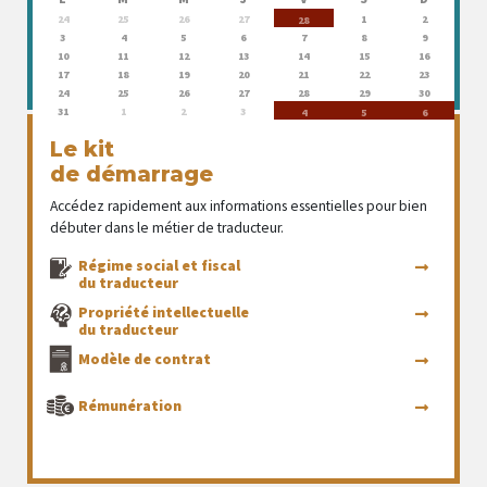
24
25
26
27
1
2
28
3
4
5
6
7
8
9
10
11
12
13
14
15
16
17
18
19
20
21
22
23
24
25
26
27
28
29
30
31
1
2
3
4
5
6
Le kit
de démarrage
Accédez rapidement aux informations essentielles pour bien
débuter dans le métier de traducteur.
Régime social et fiscal
du traducteur
Propriété intellectuelle
du traducteur
Modèle de contrat
Rémunération