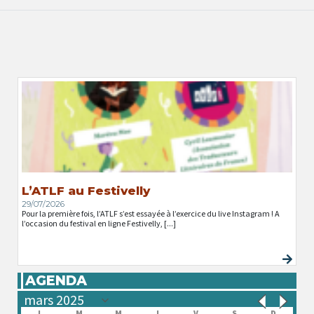
L’ATLF au Festivelly
29/07/2026
Pour la première fois, l’ATLF s’est essayée à l’exercice du live Instagram ! A
l’occasion du festival en ligne Festivelly, [...]
AGENDA
L
M
M
J
V
S
D