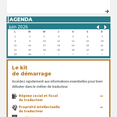
AGENDA
L
M
M
J
V
S
D
1
2
3
4
5
6
7
8
9
10
11
12
13
14
15
16
17
18
19
20
21
22
23
24
25
26
27
28
29
30
1
2
3
4
5
Le kit
de démarrage
Accédez rapidement aux informations essentielles pour bien
débuter dans le métier de traducteur.
Régime social et fiscal
du traducteur
Propriété intellectuelle
du traducteur