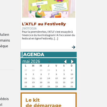
L’ATLF au Festivelly
29/07/2026
Pour la première fois, l’ATLF s’est essayée à
Julien
l’exercice du live Instagram ! A l’occasion du
festival en ligne Festivelly, [...]
omains
hèque
AGENDA
L
M
M
J
V
S
D
27
28
29
30
1
2
3
4
5
6
7
8
9
10
11
12
13
14
15
16
17
18
19
20
21
22
23
24
25
26
27
28
29
30
31
n
uédois
Le kit
ol
de démarrage