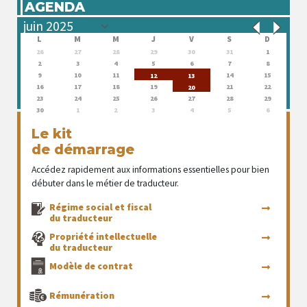
AGENDA
L
M
M
J
V
S
D
26
27
28
29
30
31
1
2
3
4
5
6
7
8
9
10
11
14
15
12
13
16
17
18
19
21
22
20
23
24
25
26
27
28
29
30
1
2
3
4
5
6
Le kit
de démarrage
Accédez rapidement aux informations essentielles pour bien
débuter dans le métier de traducteur.
Régime social et fiscal
du traducteur
Propriété intellectuelle
du traducteur
Modèle de contrat
Rémunération