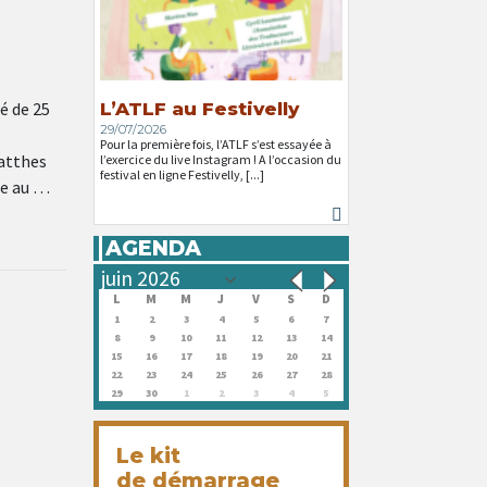
é de 25
L’ATLF au Festivelly
29/07/2026
Pour la première fois, l’ATLF s’est essayée à
atthes
l’exercice du live Instagram ! A l’occasion du
festival en ligne Festivelly, [...]
ue au …
AGENDA
L
M
M
J
V
S
D
1
2
3
4
5
6
7
8
9
10
11
12
13
14
15
16
17
18
19
20
21
22
23
24
25
26
27
28
29
30
1
2
3
4
5
Le kit
de démarrage