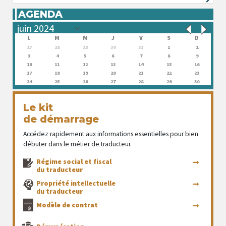
AGENDA
L
M
M
J
V
S
D
27
28
29
30
31
1
2
3
4
5
6
7
8
9
10
11
12
13
14
15
16
17
18
19
20
21
22
23
24
25
26
27
28
29
30
Le kit
de démarrage
Accédez rapidement aux informations essentielles pour bien
débuter dans le métier de traducteur.
Régime social et fiscal
du traducteur
Propriété intellectuelle
du traducteur
Modèle de contrat