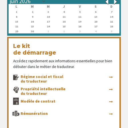
L
M
M
J
V
S
D
1
2
3
4
5
6
7
8
9
10
11
12
13
14
15
16
17
18
19
20
21
22
23
24
25
26
27
28
29
30
1
2
3
4
5
Le kit
de démarrage
Accédez rapidement aux informations essentielles pour bien
débuter dans le métier de traducteur.
Régime social et fiscal
du traducteur
Propriété intellectuelle
du traducteur
Modèle de contrat
Rémunération