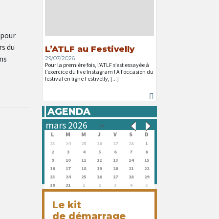
 pour
rs du
L’ATLF au Festivelly
oms
29/07/2026
Pour la première fois, l’ATLF s’est essayée à
l’exercice du live Instagram ! A l’occasion du
festival en ligne Festivelly, [...]
AGENDA
L
M
M
J
V
S
D
23
24
25
26
27
28
1
2
3
4
5
6
7
8
9
10
11
12
13
14
15
16
17
18
19
20
21
22
23
24
25
26
27
28
29
30
31
1
2
3
4
5
Le kit
de démarrage