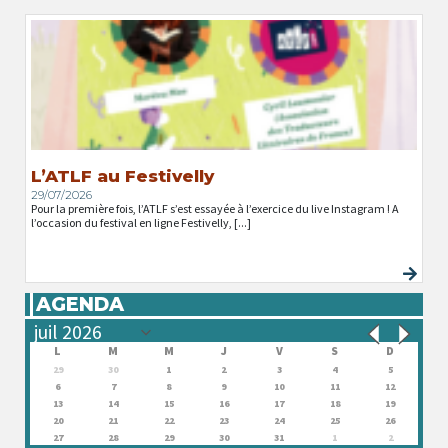
L’ATLF au Festivelly
29/07/2026
Pour la première fois, l’ATLF s’est essayée à l’exercice du live Instagram ! A
l’occasion du festival en ligne Festivelly, [...]
AGENDA
L
M
M
J
V
S
D
29
30
1
2
3
4
5
6
7
8
9
10
11
12
13
14
15
16
17
18
19
20
21
22
23
24
25
26
27
28
29
30
31
1
2