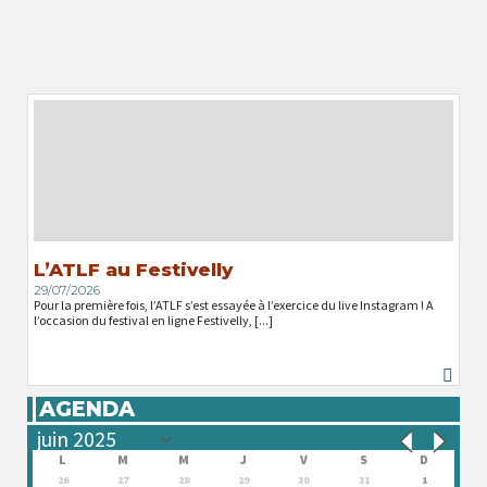
L’ATLF au Festivelly
29/07/2026
Pour la première fois, l’ATLF s’est essayée à l’exercice du live Instagram ! A
l’occasion du festival en ligne Festivelly, [...]
AGENDA
L
M
M
J
V
S
D
26
27
28
29
30
31
1