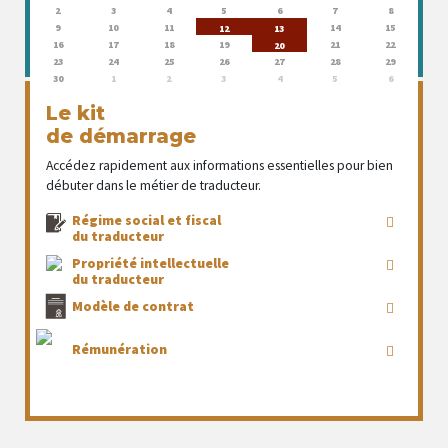
2
3
4
5
6
7
8
9
10
11
14
15
12
13
16
17
18
19
21
22
20
23
24
25
26
27
28
29
30
1
2
3
4
5
6
Le kit
de démarrage
Accédez rapidement aux informations essentielles pour bien
débuter dans le métier de traducteur.
Régime social et fiscal
du traducteur
Propriété intellectuelle
du traducteur
Modèle de contrat
Rémunération