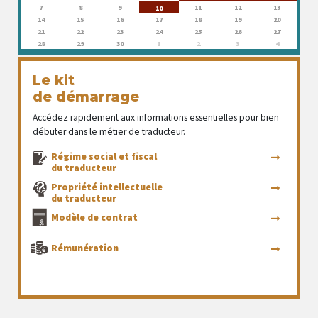
7
8
9
11
12
13
10
14
15
16
17
18
19
20
21
22
23
24
25
26
27
28
29
30
1
2
3
4
Le kit
de démarrage
Accédez rapidement aux informations essentielles pour bien
débuter dans le métier de traducteur.
Régime social et fiscal
du traducteur
Propriété intellectuelle
du traducteur
Modèle de contrat
Rémunération