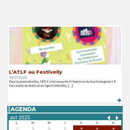
L’ATLF au Festivelly
29/07/2026
Pour la première fois, l’ATLF s’est essayée à l’exercice du live Instagram ! A
l’occasion du festival en ligne Festivelly, [...]
AGENDA
L
M
M
J
V
S
D
31
1
2
3
4
5
6