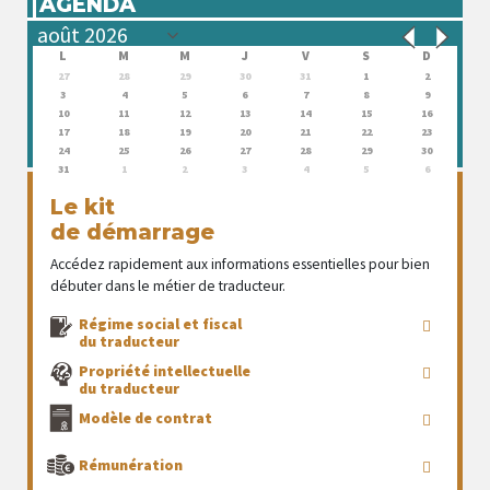
AGENDA
L
M
M
J
V
S
D
27
28
29
30
31
1
2
3
4
5
6
7
8
9
10
11
12
13
14
15
16
17
18
19
20
21
22
23
24
25
26
27
28
29
30
31
1
2
3
4
5
6
Le kit
de démarrage
Accédez rapidement aux informations essentielles pour bien
débuter dans le métier de traducteur.
Régime social et fiscal
du traducteur
Propriété intellectuelle
du traducteur
Modèle de contrat
Rémunération