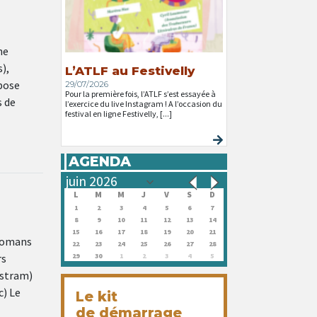
ne
),
L’ATLF au Festivelly
mpose
29/07/2026
Pour la première fois, l’ATLF s’est essayée à
s de
l’exercice du live Instagram ! A l’occasion du
festival en ligne Festivelly, [...]
AGENDA
L
M
M
J
V
S
D
1
2
3
4
5
6
7
8
9
10
11
12
13
14
15
16
17
18
19
20
21
 romans
22
23
24
25
26
27
28
rs
29
30
1
2
3
4
5
istram)
c) Le
Le kit
de démarrage