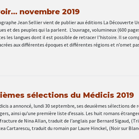
 voir… novembre 2019
ographe Jean Sellier vient de publier aux éditions La Découverte U
ues et des peuples qui la parlent. L’ouvrage, volumineux (600 pages
tes les langues dont il est possible de retracer l’histoire. Il se co
crées aux différentes époques et différentes régions et n’omet pa
ièmes sélections du Médicis 2019
édicis a annoncé, lundi 30 septembre, ses deuxièmes sélections de
gers, ainsi qu’une première liste d’essais. Les huit romans étrange
 fracture de Nina Allan, traduit de l’anglais par Bernard Sigaud, (Tr
ea Cartarescu, traduit du romain par Laure Hinckel, (Noir sur Blan