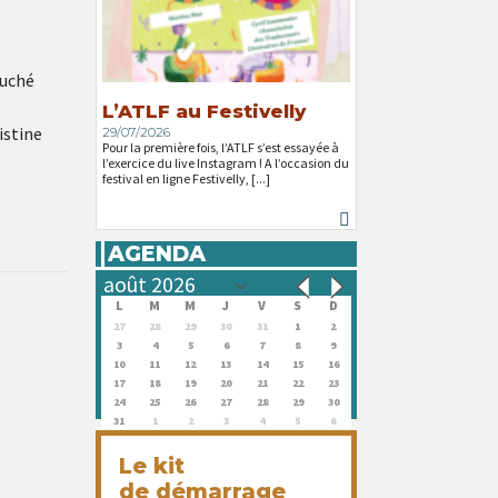
Auché
L’ATLF au Festivelly
istine
29/07/2026
Pour la première fois, l’ATLF s’est essayée à
l’exercice du live Instagram ! A l’occasion du
festival en ligne Festivelly, [...]
AGENDA
L
M
M
J
V
S
D
27
28
29
30
31
1
2
3
4
5
6
7
8
9
10
11
12
13
14
15
16
17
18
19
20
21
22
23
24
25
26
27
28
29
30
31
1
2
3
4
5
6
Le kit
de démarrage