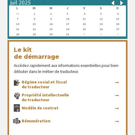
L
M
M
J
V
S
D
30
1
2
3
4
5
6
7
8
9
10
11
12
13
14
15
16
17
18
19
20
21
22
23
24
25
26
27
28
29
30
31
1
2
3
Le kit
de démarrage
Accédez rapidement aux informations essentielles pour bien
débuter dans le métier de traducteur.
Régime social et fiscal
du traducteur
Propriété intellectuelle
du traducteur
Modèle de contrat
Rémunération