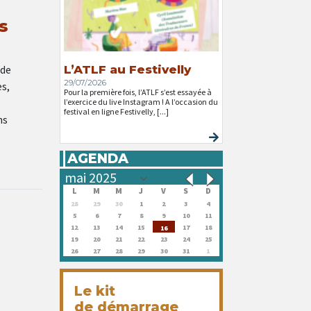
s
 de
L’ATLF au Festivelly
29/07/2026
s,
Pour la première fois, l’ATLF s’est essayée à
l’exercice du live Instagram ! A l’occasion du
festival en ligne Festivelly, [...]
ns
AGENDA
L
M
M
J
V
S
D
28
29
30
1
2
3
4
5
6
7
8
9
10
11
12
13
14
15
17
18
16
19
20
21
22
23
24
25
26
27
28
29
30
31
1
Le kit
de démarrage