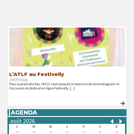
L’ATLF au Festivelly
29/07/2026
Pour la première fois, l’ATLF s’est essayée à l’exercice du live Instagram ! A
l’occasion du festival en ligne Festivelly, [...]
AGENDA
L
M
M
J
V
S
D
27
28
29
30
31
1
2