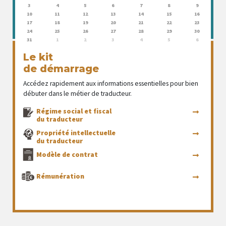
3
4
5
6
7
8
9
10
11
12
13
14
15
16
17
18
19
20
21
22
23
24
25
26
27
28
29
30
31
1
2
3
4
5
6
Le kit
de démarrage
Accédez rapidement aux informations essentielles pour bien
débuter dans le métier de traducteur.
Régime social et fiscal
du traducteur
Propriété intellectuelle
du traducteur
Modèle de contrat
Rémunération