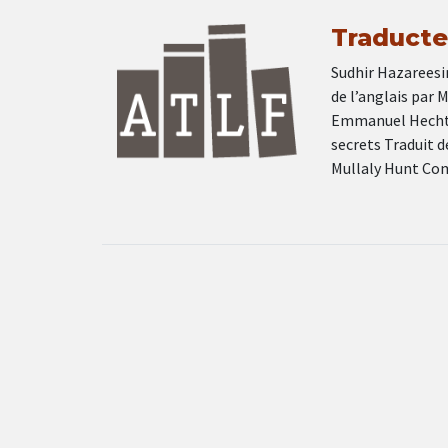
Traducteu
Sudhir Hazareesin
de l’anglais par 
Emmanuel Hecht d
secrets Traduit d
Mullaly Hunt Co