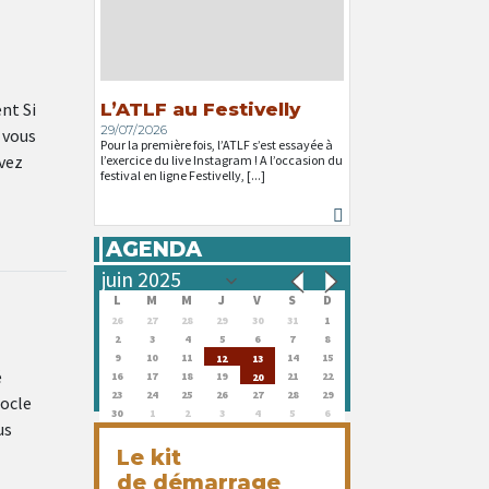
nt Si
L’ATLF au Festivelly
29/07/2026
 vous
Pour la première fois, l’ATLF s’est essayée à
avez
l’exercice du live Instagram ! A l’occasion du
festival en ligne Festivelly, [...]
AGENDA
L
M
M
J
V
S
D
26
27
28
29
30
31
1
2
3
4
5
6
7
8
9
10
11
14
15
12
13
é
16
17
18
19
21
22
20
23
24
25
26
27
28
29
socle
30
1
2
3
4
5
6
us
Le kit
de démarrage