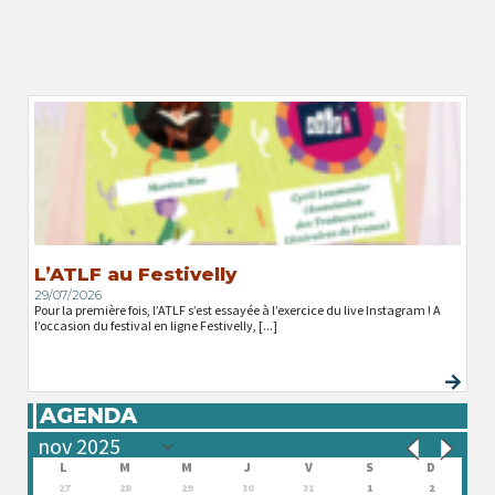
L’ATLF au Festivelly
29/07/2026
Pour la première fois, l’ATLF s’est essayée à l’exercice du live Instagram ! A
l’occasion du festival en ligne Festivelly, [...]
AGENDA
L
M
M
J
V
S
D
27
28
29
30
31
1
2