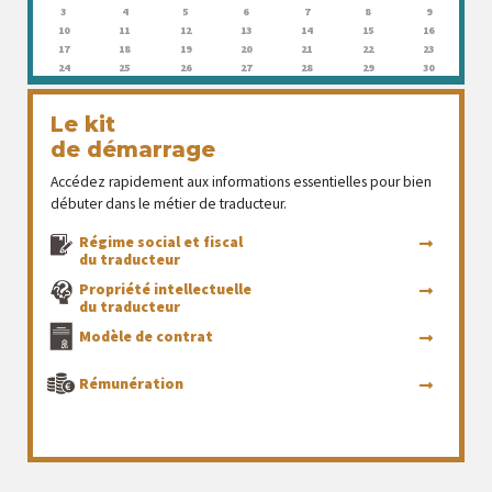
3
4
5
6
7
8
9
10
11
12
13
14
15
16
17
18
19
20
21
22
23
24
25
26
27
28
29
30
Le kit
de démarrage
Accédez rapidement aux informations essentielles pour bien
débuter dans le métier de traducteur.
Régime social et fiscal
du traducteur
Propriété intellectuelle
du traducteur
Modèle de contrat
Rémunération