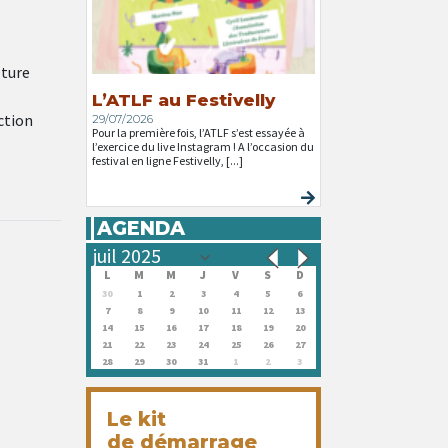
lture
L’ATLF au Festivelly
ction
29/07/2026
Pour la première fois, l’ATLF s’est essayée à
l’exercice du live Instagram ! A l’occasion du
festival en ligne Festivelly, [...]
AGENDA
L
M
M
J
V
S
D
30
1
2
3
4
5
6
7
8
9
10
11
12
13
14
15
16
17
18
19
20
21
22
23
24
25
26
27
28
29
30
31
1
2
3
Le kit
de démarrage