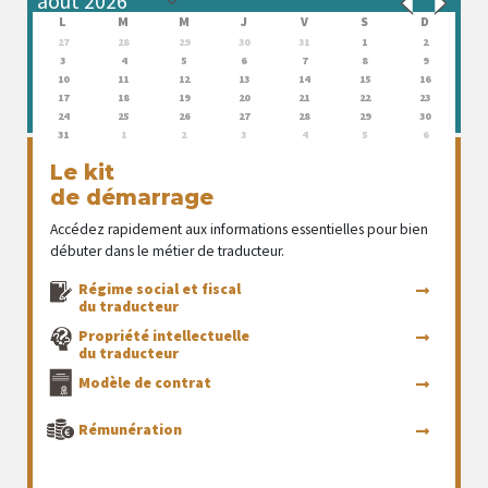
L
M
M
J
V
S
D
27
28
29
30
31
1
2
3
4
5
6
7
8
9
10
11
12
13
14
15
16
17
18
19
20
21
22
23
24
25
26
27
28
29
30
31
1
2
3
4
5
6
Le kit
de démarrage
Accédez rapidement aux informations essentielles pour bien
débuter dans le métier de traducteur.
Régime social et fiscal
du traducteur
Propriété intellectuelle
du traducteur
Modèle de contrat
Rémunération