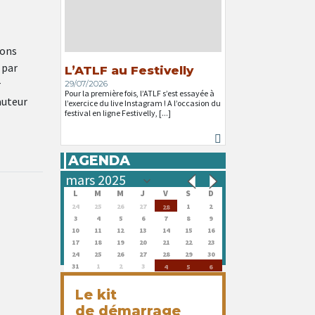
ions
 par
L’ATLF au Festivelly
r
29/07/2026
Pour la première fois, l’ATLF s’est essayée à
auteur
l’exercice du live Instagram ! A l’occasion du
festival en ligne Festivelly, [...]
AGENDA
L
M
M
J
V
S
D
24
25
26
27
1
2
28
3
4
5
6
7
8
9
10
11
12
13
14
15
16
17
18
19
20
21
22
23
24
25
26
27
28
29
30
31
1
2
3
4
5
6
Le kit
de démarrage