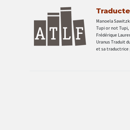
Traducteu
Manoela Sawitzki
Tupi or not Tupi,
Frédérique Laure
Uranus Traduit d
et sa traductrice